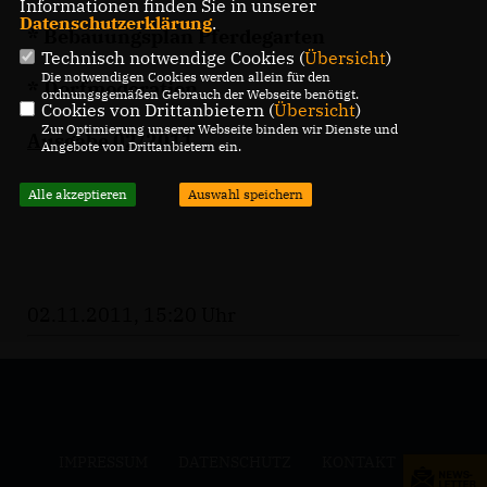
Informationen finden Sie in unserer
Datenschutzerklärung
.
* Bebauungsplan Pferdegarten
Technisch notwendige Cookies (
Übersicht
)
Die notwendigen Cookies werden allein für den
* Dorfmoderation
ordnungsgemäßen Gebrauch der Webseite benötigt.
Cookies von Drittanbietern (
Übersicht
)
Zur Optimierung unserer Webseite binden wir Dienste und
Ausgabe 02/2011
Angebote von Drittanbietern ein.
Alle akzeptieren
Auswahl speichern
02.11.2011, 15:20 Uhr
IMPRESSUM
DATENSCHUTZ
KONTAKT