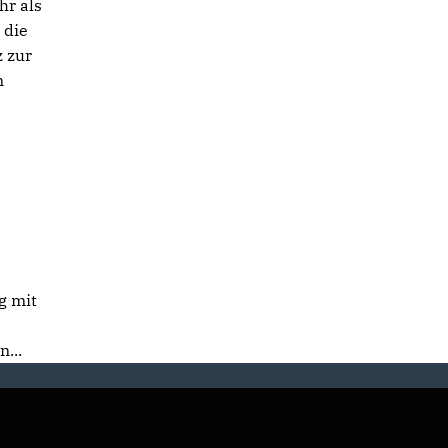
hr als
 die
 zur
n
g mit
e
n...