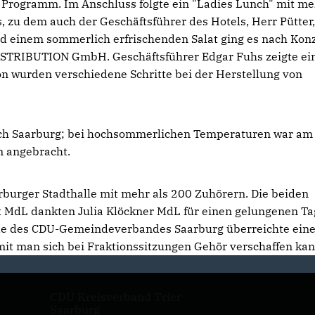
Programm. Im Anschluss folgte ein "Ladies Lunch" mit me
, zu dem auch der Geschäftsführer des Hotels, Herr Pütter,
 einem sommerlich erfrischenden Salat ging es nach Konz
STRIBUTION GmbH. Geschäftsführer Edgar Fuhs zeigte ei
n wurden verschiedene Schritte bei der Herstellung von
ach Saarburg; bei hochsommerlichen Temperaturen war am
m angebracht.
rburger Stadthalle mit mehr als 200 Zuhörern. Die beiden
 MdL dankten Julia Klöckner MdL für einen gelungenen Ta
nde des CDU-Gemeindeverbandes Saarburg überreichte ein
it man sich bei Fraktionssitzungen Gehör verschaffen kan
CDU Kreisverband Trier-
Saarburg