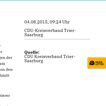
04.08.2015, 09:24 Uhr
CDU-Kreisverband Trier-
Saarburg
r
er
Quelle:
CDU Kreisverband Trier-
gen der
Saarburg
 am
von den
chmitt
rierer