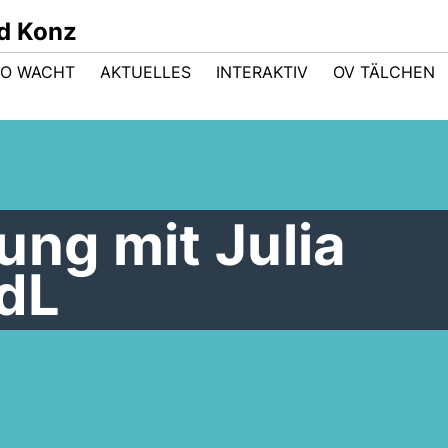
d Konz
DO WACHT
AKTUELLES
INTERAKTIV
OV TÄLCHEN
ung mit Julia
dL