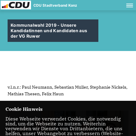
CDU Stadtverband Konz
Kommunalwahl 2019 - Unsere
Kandidatinnen und Kandidaten aus
der VG Ruwer
v.l.n.r.: Paul Neumann, Sebastian Müller, Stephanie Nickels,
Mathias Thesen, Felix Haun
Cookie Hinweis
Diese Webseite verwendet Cookies, die notwendig
sind, um die Webseite zu nutzen. Weiterhin
verwenden wir Dienste von Drittanbietern, die uns
helfen, unser Webangebot zu verbessern (Website-